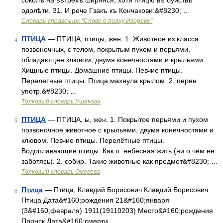
соколъ на вѣтрехъ ширяяся, хотя птицю въ буиствѣ
одолѣти. 31. И рече Гзакъ къ Кончакови:&#8230; …
Словарь-справочник "Слово о полку Игореве"
ПТИЦА
— ПТИЦА, птицы, жен. 1. Животное из класса
4
позвоночных, с телом, покрытым пухом и перьями,
обладающее клювом, двумя конечностями и крыльями.
Хищные птицы. Домашние птицы. Певчие птицы.
Перелетные птицы. Птица махнула крылом. 2. перен.
употр.&#8230; …
Толковый словарь Ушакова
ПТИЦА
— ПТИЦА, ы, жен. 1. Покрытое перьями и пухом
5
позвоночное животное с крыльями, двумя конечностями и
клювом. Певчие птицы. Перелётные птицы.
Водоплавающие птицы. Как п. небесная жить (ни о чём не
заботясь). 2. собир. Такие животные как предмет&#8230; …
Толковый словарь Ожегова
Птица
— Птица, Клавдий Борисович Клавдий Борисович
6
Птица Дата&#160;рождения 21&#160;января
(3&#160;февраля) 1911(19110203) Место&#160;рождения
Пронск Дата&#160;смерти …