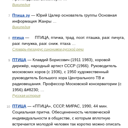
Википедия
Птица зу
— Юрий Цалер основатель группы Основная
7
информация Жанры …
Википедия
птица
— ПТИЦА, птичка, трад. поэт. пташка, разг. пичуга,
8
разг. пичужка, разг. сниж. птаха …
Словарь-тезаурус синонимов русской речи
ПТИЦА
— Клавдий Борисович (1911 1983), хоровой
9
дирижёр, народный артист СССР (1966). Руководитель
московских хоров (с 1936), с 1950 художественный
руководитель Большого хора Центрального ТВ и
радиовещания. Профессор Московской консерватории (с
1956).&#8230; …
Русская история
ПТИЦА
— «ПТИЦА», СССР, МИРАС, 1990, 44 мин.
10
Социальная притча. Обесцененность человеческой
индивидуальности в обществе, с которым вплотную
встречается молодой человек так коротко можно описать