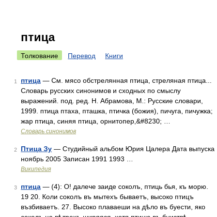
птица
Толкование
Перевод
Книги
птица
— См. мясо обстрелянная птица, стреляная птица...
1
Словарь русских синонимов и сходных по смыслу
выражений. под. ред. Н. Абрамова, М.: Русские словари,
1999. птица птаха, пташка, птичка (божия), пичуга, пичужка;
жар птица, синяя птица, орнитопер,&#8230; …
Словарь синонимов
Птица Зу
— Студийный альбом Юрия Цалера Дата выпуска
2
ноябрь 2005 Записан 1991 1993 …
Википедия
птица
— (4): О! далече заиде соколъ, птиць бья, къ морю.
3
19 20. Коли соколъ въ мытехъ бываетъ, высоко птицъ
възбиваетъ. 27. Высоко плаваеши на дѣло въ буести, яко