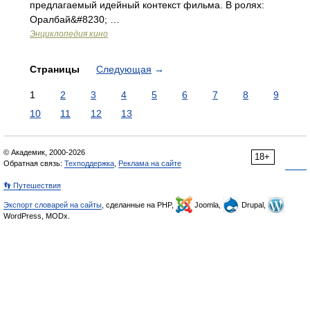
предлагаемый идейный контекст фильма. В ролях:
Оралбай&#8230; …
Энциклопедия кино
Страницы
Следующая
→
1
2
3
4
5
6
7
8
9
10
11
12
13
© Академик, 2000-2026
18+
Обратная связь:
Техподдержка
,
Реклама на сайте
👣 Путешествия
Экспорт словарей на сайты
, сделанные на PHP,
Joomla,
Drupal,
WordPress, MODx.